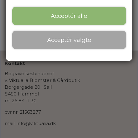
Acceptér alle
Acceptér valgte
Kontakt
Begravelsesbinderiet
v. Viktualia Blomster & Gårdbutik
Borgergade 20 · Sall
8450 Hammel
m: 26 84 11 30
cvr.nr. 21563277
mail: info@viktualia.dk