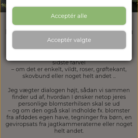
Acceptér alle
Båret af minder – bundet med omhu
Acceptér valgte
Jeg sætter en stor ære i at skabe lige netop
den blomstrende stemning, I ønsker for det
sidste farvel
– om det er enkelt, vildt, roser, grøftekant,
skovbund eller noget helt andet ...
Jeg vægter dialogen højt, sådan v
i sammen
finder ud af, hvordan I ønsker netop jeres
personlige
blomsterhilsen skal se ud
– og om den også skal indholde fx. blomste
r
fra afdødes egen have, tegninger fra børn, en
geviropsats fra jagtkammeraterne eller noget
helt andet.