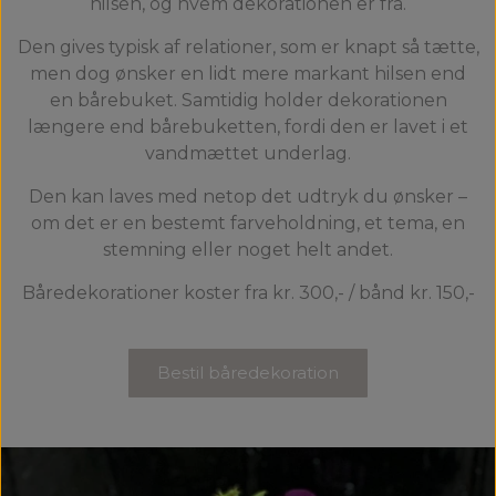
hilsen, og hvem dekorationen er fra.
Den gives typisk af relationer, som er knapt så tætte,
men dog ønsker en lidt mere markant hilsen end
en bårebuket. Samtidig holder dekorationen
længere end bårebuketten, fordi den er lavet i et
vandmættet underlag.
Den kan laves med netop det udtryk du ønsker –
om det er en bestemt farveholdning, et tema, en
stemning eller noget helt andet.
Båredekorationer koster fra kr. 300,- / bånd kr. 150,-
Bestil båredekoration