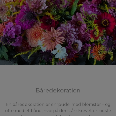
Båredekoration
En båredekoration er en 'pude' med blomster – og
ofte med et bånd, hvorpå der står skrevet en sidste