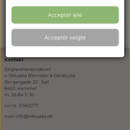
Acceptér alle
Acceptér valgte
Kontakt
Begravelsesbinderiet
v. Viktualia Blomster & Gårdbutik
Borgergade 20 · Sall
8450 Hammel
m: 26 84 11 30
cvr.nr. 21563277
mail: info@viktualia.dk