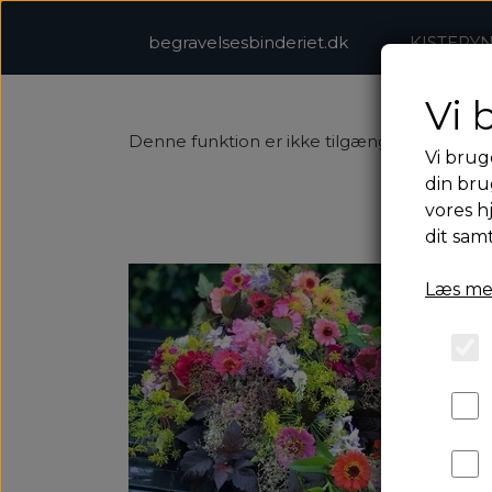
begravelsesbinderiet.dk
KISTEPY
Vi 
Denne funktion er ikke tilgængelig med 
Vi brug
din bru
vores h
dit sam
Læs me