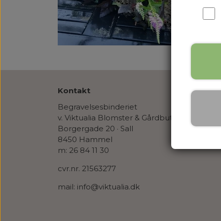
Kontakt
Begravelsesbinderiet
v. Viktualia Blomster & Gårdbutik
Borgergade 20 · Sall
8450 Hammel
m: 26 84 11 30
cvr.nr. 21563277
mail: info@viktualia.dk