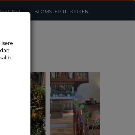
REBUKET
BLOMSTER TIL KIRKEN
lisere
rdan
kalde