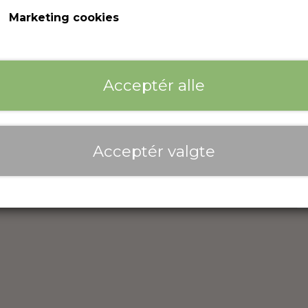
Marketing cookies
Acceptér alle
Links
So
Acceptér valgte
Salgs- og leveringsbetingelser
Cookies
Kunde login