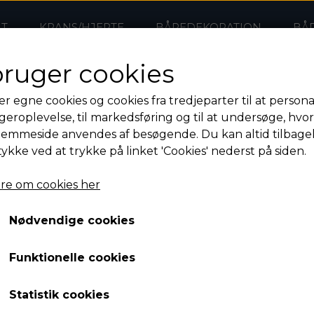
NT
KRANS/HJERTE
BÅREDEKORATION
BÅ
bruger cookies
et hjemmeside abonnement
er egne cookies og cookies fra tredjeparter til at persona
geroplevelse, til markedsføring og til at undersøge, hvo
jemmeside anvendes af besøgende. Du kan altid tilbage
tykke ved at trykke på linket 'Cookies' nederst på siden.
re om cookies her
Nødvendige cookies
Funktionelle cookies
Statistik cookies